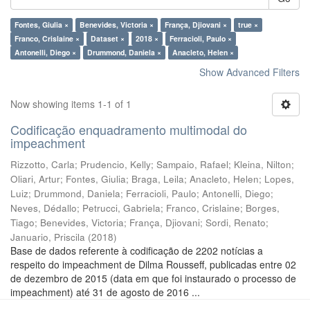
Fontes, Giulia ×
Benevides, Victoria ×
França, Djiovani ×
true ×
Franco, Crislaine ×
Dataset ×
2018 ×
Ferracioli, Paulo ×
Antonelli, Diego ×
Drummond, Daniela ×
Anacleto, Helen ×
Show Advanced Filters
Now showing items 1-1 of 1
Codificação enquadramento multimodal do
impeachment
Rizzotto, Carla
;
Prudencio, Kelly
;
Sampaio, Rafael
;
Kleina, Nilton
;
Oliari, Artur
;
Fontes, Giulia
;
Braga, Leila
;
Anacleto, Helen
;
Lopes,
Luiz
;
Drummond, Daniela
;
Ferracioli, Paulo
;
Antonelli, Diego
;
Neves, Dédallo
;
Petrucci, Gabriela
;
Franco, Crislaine
;
Borges,
Tiago
;
Benevides, Victoria
;
França, Djiovani
;
Sordi, Renato
;
Januario, Priscila
(
2018
)
Base de dados referente à codificação de 2202 notícias a
respeito do impeachment de Dilma Rousseff, publicadas entre 02
de dezembro de 2015 (data em que foi instaurado o processo de
impeachment) até 31 de agosto de 2016 ...