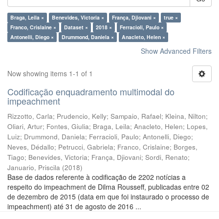
Braga, Leila ×
Benevides, Victoria ×
França, Djiovani ×
true ×
Franco, Crislaine ×
Dataset ×
2018 ×
Ferracioli, Paulo ×
Antonelli, Diego ×
Drummond, Daniela ×
Anacleto, Helen ×
Show Advanced Filters
Now showing items 1-1 of 1
Codificação enquadramento multimodal do
impeachment
Rizzotto, Carla
;
Prudencio, Kelly
;
Sampaio, Rafael
;
Kleina, Nilton
;
Oliari, Artur
;
Fontes, Giulia
;
Braga, Leila
;
Anacleto, Helen
;
Lopes,
Luiz
;
Drummond, Daniela
;
Ferracioli, Paulo
;
Antonelli, Diego
;
Neves, Dédallo
;
Petrucci, Gabriela
;
Franco, Crislaine
;
Borges,
Tiago
;
Benevides, Victoria
;
França, Djiovani
;
Sordi, Renato
;
Januario, Priscila
(
2018
)
Base de dados referente à codificação de 2202 notícias a
respeito do impeachment de Dilma Rousseff, publicadas entre 02
de dezembro de 2015 (data em que foi instaurado o processo de
impeachment) até 31 de agosto de 2016 ...