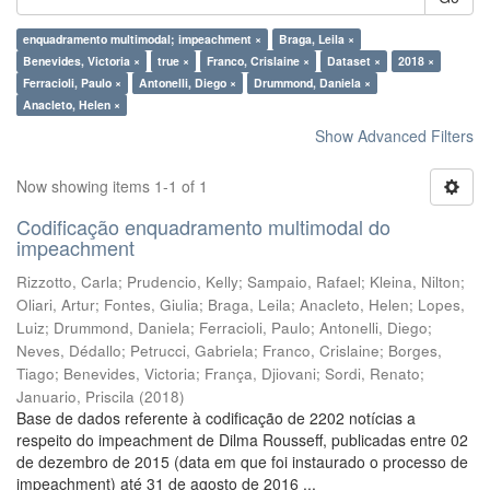
enquadramento multimodal; impeachment ×
Braga, Leila ×
Benevides, Victoria ×
true ×
Franco, Crislaine ×
Dataset ×
2018 ×
Ferracioli, Paulo ×
Antonelli, Diego ×
Drummond, Daniela ×
Anacleto, Helen ×
Show Advanced Filters
Now showing items 1-1 of 1
Codificação enquadramento multimodal do
impeachment
Rizzotto, Carla
;
Prudencio, Kelly
;
Sampaio, Rafael
;
Kleina, Nilton
;
Oliari, Artur
;
Fontes, Giulia
;
Braga, Leila
;
Anacleto, Helen
;
Lopes,
Luiz
;
Drummond, Daniela
;
Ferracioli, Paulo
;
Antonelli, Diego
;
Neves, Dédallo
;
Petrucci, Gabriela
;
Franco, Crislaine
;
Borges,
Tiago
;
Benevides, Victoria
;
França, Djiovani
;
Sordi, Renato
;
Januario, Priscila
(
2018
)
Base de dados referente à codificação de 2202 notícias a
respeito do impeachment de Dilma Rousseff, publicadas entre 02
de dezembro de 2015 (data em que foi instaurado o processo de
impeachment) até 31 de agosto de 2016 ...