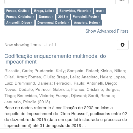
Fontes, Giulia ×
Braga, Leila ×
Benevides, Victoria ×
true ×
Franco, Crislaine ×
Dataset ×
2018 ×
Ferracioli, Paulo ×
Antonelli, Diego ×
Drummond, Daniela ×
Anacleto, Helen ×
Show Advanced Filters
Now showing items 1-1 of 1
Codificação enquadramento multimodal do
impeachment
Rizzotto, Carla
;
Prudencio, Kelly
;
Sampaio, Rafael
;
Kleina, Nilton
;
Oliari, Artur
;
Fontes, Giulia
;
Braga, Leila
;
Anacleto, Helen
;
Lopes,
Luiz
;
Drummond, Daniela
;
Ferracioli, Paulo
;
Antonelli, Diego
;
Neves, Dédallo
;
Petrucci, Gabriela
;
Franco, Crislaine
;
Borges,
Tiago
;
Benevides, Victoria
;
França, Djiovani
;
Sordi, Renato
;
Januario, Priscila
(
2018
)
Base de dados referente à codificação de 2202 notícias a
respeito do impeachment de Dilma Rousseff, publicadas entre 02
de dezembro de 2015 (data em que foi instaurado o processo de
impeachment) até 31 de agosto de 2016 ...