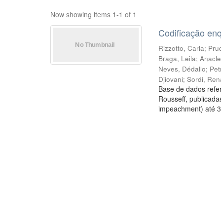
Now showing items 1-1 of 1
Codificação en
Rizzotto, Carla
;
Prud
Braga, Leila
;
Anacle
Neves, Dédallo
;
Pet
Djiovani
;
Sordi, Ren
Base de dados refer
Rousseff, publicada
impeachment) até 3