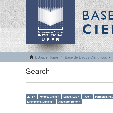
BAS
CIE
DSpace Home
Base de Dados Científicos
Search
2018 ×
Fontes, Giulia ×
Lopes, Luiz ×
true ×
Ferracioli, Pa
Drummond, Daniela ×
Anacleto, Helen ×