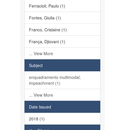
Ferracioli, Paulo (1)
Fontes, Giulia (1)
Franco, Crislaine (1)
França, Djiovani (1)
... View More
Subject
enquadramento multimodal;
impeachment (1)
... View More
Date Issued
2018 (1)