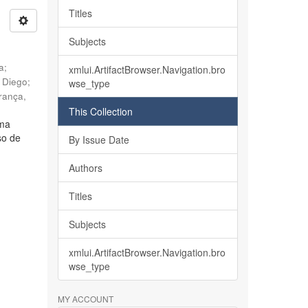
Titles
Subjects
ia
;
xmlui.ArtifactBrowser.Navigation.bro
, Diego
;
wse_type
rança,
This Collection
lma
so de
By Issue Date
Authors
Titles
Subjects
xmlui.ArtifactBrowser.Navigation.bro
wse_type
MY ACCOUNT