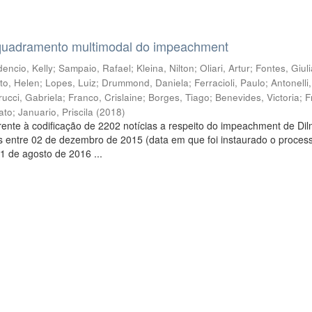
quadramento multimodal do impeachment
encio, Kelly
;
Sampaio, Rafael
;
Kleina, Nilton
;
Oliari, Artur
;
Fontes, Giul
to, Helen
;
Lopes, Luiz
;
Drummond, Daniela
;
Ferracioli, Paulo
;
Antonelli
rucci, Gabriela
;
Franco, Crislaine
;
Borges, Tiago
;
Benevides, Victoria
;
F
ato
;
Januario, Priscila
(
2018
)
ente à codificação de 2202 notícias a respeito do impeachment de Di
s entre 02 de dezembro de 2015 (data em que foi instaurado o proces
1 de agosto de 2016 ...