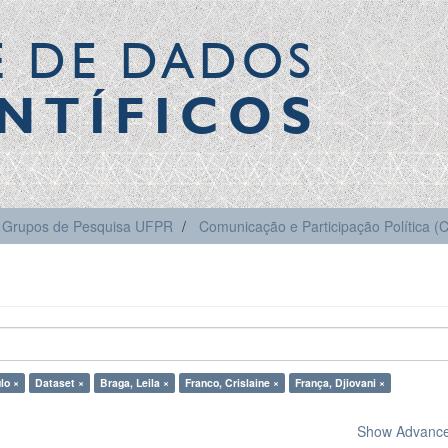
E DE DADOS
NTÍFICOS
Grupos de Pesquisa UFPR
Comunicação e Participação Política 
ulo ×
Dataset ×
Braga, Leila ×
Franco, Crislaine ×
França, Djiovani ×
Show Advanced