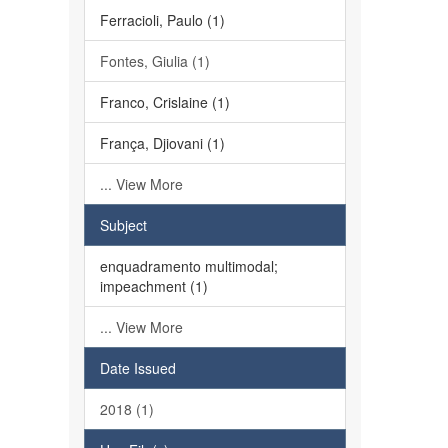
Ferracioli, Paulo (1)
Fontes, Giulia (1)
Franco, Crislaine (1)
França, Djiovani (1)
... View More
Subject
enquadramento multimodal;
impeachment (1)
... View More
Date Issued
2018 (1)