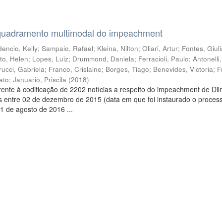
quadramento multimodal do impeachment
encio, Kelly
;
Sampaio, Rafael
;
Kleina, Nilton
;
Oliari, Artur
;
Fontes, Giul
to, Helen
;
Lopes, Luiz
;
Drummond, Daniela
;
Ferracioli, Paulo
;
Antonelli
rucci, Gabriela
;
Franco, Crislaine
;
Borges, Tiago
;
Benevides, Victoria
;
F
ato
;
Januario, Priscila
(
2018
)
ente à codificação de 2202 notícias a respeito do impeachment de Di
s entre 02 de dezembro de 2015 (data em que foi instaurado o proces
1 de agosto de 2016 ...