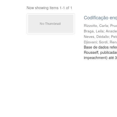
Now showing items 1-1 of 1
Codificação en
Rizzotto, Carla
;
Prud
Braga, Leila
;
Anacle
Neves, Dédallo
;
Pet
Djiovani
;
Sordi, Ren
Base de dados refer
Rousseff, publicada
impeachment) até 3