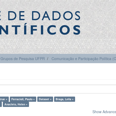
E DE DADOS
NTÍFICOS
Grupos de Pesquisa UFPR
Comunicação e Participação Política 
true ×
Ferracioli, Paulo ×
Dataset ×
Braga, Leila ×
×
Anacleto, Helen ×
Show Advanced