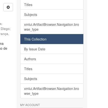
Titles
Subjects
ia
;
xmlui.ArtifactBrowser.Navigation.bro
, Diego
;
wse_type
rança,
This Collection
lma
so de
By Issue Date
Authors
Titles
Subjects
xmlui.ArtifactBrowser.Navigation.bro
wse_type
MY ACCOUNT