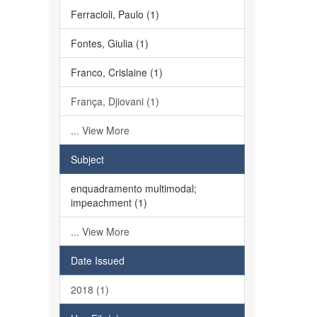
Ferracioli, Paulo (1)
Fontes, Giulia (1)
Franco, Crislaine (1)
França, Djiovani (1)
... View More
Subject
enquadramento multimodal;
impeachment (1)
... View More
Date Issued
2018 (1)