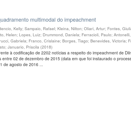
quadramento multimodal do impeachment
encio, Kelly
;
Sampaio, Rafael
;
Kleina, Nilton
;
Oliari, Artur
;
Fontes, Giul
to, Helen
;
Lopes, Luiz
;
Drummond, Daniela
;
Ferracioli, Paulo
;
Antonelli
rucci, Gabriela
;
Franco, Crislaine
;
Borges, Tiago
;
Benevides, Victoria
;
F
ato
;
Januario, Priscila
(
2018
)
ente à codificação de 2202 notícias a respeito do impeachment de Di
s entre 02 de dezembro de 2015 (data em que foi instaurado o proces
1 de agosto de 2016 ...