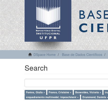
BAS
CIE
DSpace Home
Base de Dados Científicos
Search
Fontes, Giulia ×
Franco, Crislaine ×
Benevides, Victoria ×
tr
enquadramento multimodal; impeachment ×
Drummond, Daniela 