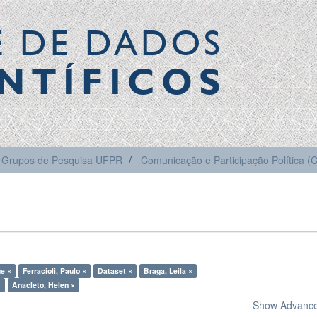
E DE DADOS
NTÍFICOS
Grupos de Pesquisa UFPR
Comunicação e Participação Política 
ue ×
Ferracioli, Paulo ×
Dataset ×
Braga, Leila ×
×
Anacleto, Helen ×
Show Advanced