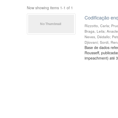
Now showing items 1-1 of 1
Codificação en
Rizzotto, Carla
;
Prud
Braga, Leila
;
Anacle
Neves, Dédallo
;
Pet
Djiovani
;
Sordi, Ren
Base de dados refer
Rousseff, publicada
impeachment) até 3