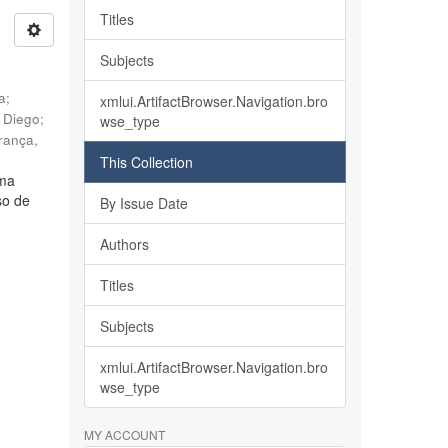
Titles
Subjects
ia
;
xmlui.ArtifactBrowser.Navigation.bro
, Diego
;
wse_type
rança,
This Collection
lma
so de
By Issue Date
Authors
Titles
Subjects
xmlui.ArtifactBrowser.Navigation.bro
wse_type
MY ACCOUNT