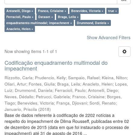
Antonelli, Diego ×
Franco, Crislaine ×
Benevides, Victoria ×
true ×
Ferracioli, Paulo ×
Dataset ×
Braga, Leila ×
enquadramento multimodal; impeachment ×
Drummond, Daniela ×
Anacleto, Helen ×
Show Advanced Filters
Now showing items 1-1 of 1
Codificação enquadramento multimodal do
impeachment
Rizzotto, Carla
;
Prudencio, Kelly
;
Sampaio, Rafael
;
Kleina, Nilton
;
Oliari, Artur
;
Fontes, Giulia
;
Braga, Leila
;
Anacleto, Helen
;
Lopes,
Luiz
;
Drummond, Daniela
;
Ferracioli, Paulo
;
Antonelli, Diego
;
Neves, Dédallo
;
Petrucci, Gabriela
;
Franco, Crislaine
;
Borges,
Tiago
;
Benevides, Victoria
;
França, Djiovani
;
Sordi, Renato
;
Januario, Priscila
(
2018
)
Base de dados referente à codificação de 2202 notícias a
respeito do impeachment de Dilma Rousseff, publicadas entre 02
de dezembro de 2015 (data em que foi instaurado o processo de
impeachment) até 31 de agosto de 2016 ...