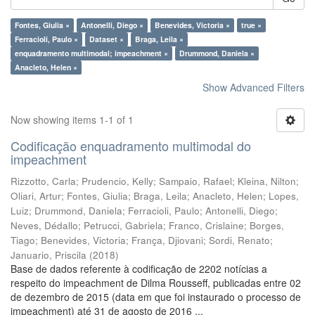
Fontes, Giulia ×
Antonelli, Diego ×
Benevides, Victoria ×
true ×
Ferracioli, Paulo ×
Dataset ×
Braga, Leila ×
enquadramento multimodal; impeachment ×
Drummond, Daniela ×
Anacleto, Helen ×
Show Advanced Filters
Now showing items 1-1 of 1
Codificação enquadramento multimodal do
impeachment
Rizzotto, Carla
;
Prudencio, Kelly
;
Sampaio, Rafael
;
Kleina, Nilton
;
Oliari, Artur
;
Fontes, Giulia
;
Braga, Leila
;
Anacleto, Helen
;
Lopes,
Luiz
;
Drummond, Daniela
;
Ferracioli, Paulo
;
Antonelli, Diego
;
Neves, Dédallo
;
Petrucci, Gabriela
;
Franco, Crislaine
;
Borges,
Tiago
;
Benevides, Victoria
;
França, Djiovani
;
Sordi, Renato
;
Januario, Priscila
(
2018
)
Base de dados referente à codificação de 2202 notícias a
respeito do impeachment de Dilma Rousseff, publicadas entre 02
de dezembro de 2015 (data em que foi instaurado o processo de
impeachment) até 31 de agosto de 2016 ...