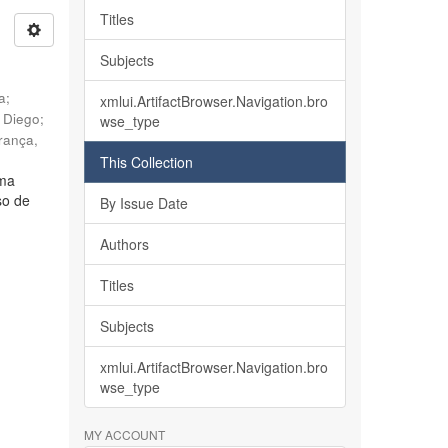
Titles
Subjects
ia
;
xmlui.ArtifactBrowser.Navigation.bro
, Diego
;
wse_type
rança,
This Collection
lma
so de
By Issue Date
Authors
Titles
Subjects
xmlui.ArtifactBrowser.Navigation.bro
wse_type
MY ACCOUNT