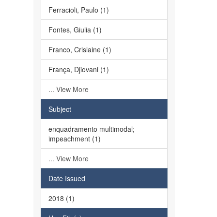
Ferracioli, Paulo (1)
Fontes, Giulia (1)
Franco, Crislaine (1)
França, Djiovani (1)
... View More
Subject
enquadramento multimodal;
impeachment (1)
... View More
Date Issued
2018 (1)