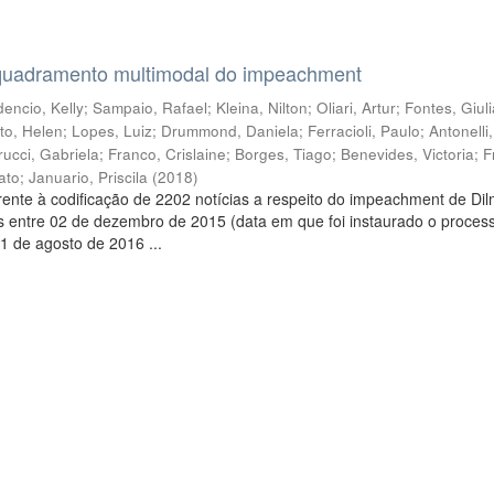
quadramento multimodal do impeachment
encio, Kelly
;
Sampaio, Rafael
;
Kleina, Nilton
;
Oliari, Artur
;
Fontes, Giul
to, Helen
;
Lopes, Luiz
;
Drummond, Daniela
;
Ferracioli, Paulo
;
Antonelli
rucci, Gabriela
;
Franco, Crislaine
;
Borges, Tiago
;
Benevides, Victoria
;
F
ato
;
Januario, Priscila
(
2018
)
ente à codificação de 2202 notícias a respeito do impeachment de Di
s entre 02 de dezembro de 2015 (data em que foi instaurado o proces
1 de agosto de 2016 ...