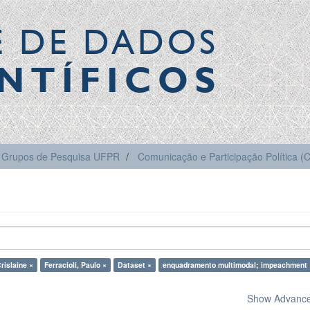
E DE DADOS
NTÍFICOS
Grupos de Pesquisa UFPR
Comunicação e Participação Política 
rislaine ×
Ferracioli, Paulo ×
Dataset ×
enquadramento multimodal; impeachment 
Show Advanced