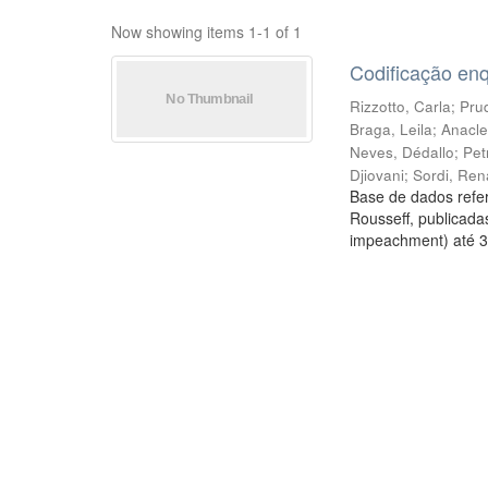
Now showing items 1-1 of 1
Codificação en
Rizzotto, Carla
;
Prud
Braga, Leila
;
Anacle
Neves, Dédallo
;
Pet
Djiovani
;
Sordi, Ren
Base de dados refer
Rousseff, publicada
impeachment) até 3