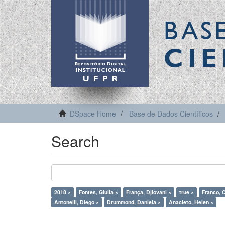
BAS
CIE
DSpace Home
Base de Dados Científicos
Search
2018 ×
Fontes, Giulia ×
França, Djiovani ×
true ×
Franco, C
Antonelli, Diego ×
Drummond, Daniela ×
Anacleto, Helen ×