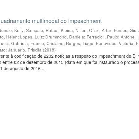
quadramento multimodal do impeachment
encio, Kelly
;
Sampaio, Rafael
;
Kleina, Nilton
;
Oliari, Artur
;
Fontes, Giul
to, Helen
;
Lopes, Luiz
;
Drummond, Daniela
;
Ferracioli, Paulo
;
Antonelli
rucci, Gabriela
;
Franco, Crislaine
;
Borges, Tiago
;
Benevides, Victoria
;
F
ato
;
Januario, Priscila
(
2018
)
ente à codificação de 2202 notícias a respeito do impeachment de Di
s entre 02 de dezembro de 2015 (data em que foi instaurado o proces
1 de agosto de 2016 ...