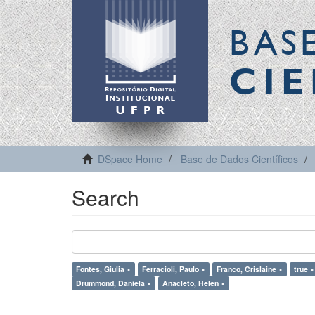
BAS
CIE
DSpace Home
Base de Dados Científicos
Search
Fontes, Giulia ×
Ferracioli, Paulo ×
Franco, Crislaine ×
true ×
Drummond, Daniela ×
Anacleto, Helen ×