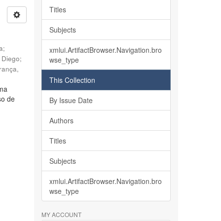
Titles
Subjects
ia
;
xmlui.ArtifactBrowser.Navigation.bro
, Diego
;
wse_type
rança,
This Collection
lma
so de
By Issue Date
Authors
Titles
Subjects
xmlui.ArtifactBrowser.Navigation.bro
wse_type
MY ACCOUNT