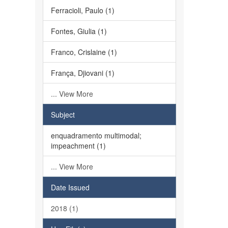
Ferracioli, Paulo (1)
Fontes, Giulia (1)
Franco, Crislaine (1)
França, Djiovani (1)
... View More
Subject
enquadramento multimodal;
impeachment (1)
... View More
Date Issued
2018 (1)