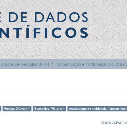
E DE DADOS
NTÍFICOS
Grupos de Pesquisa UFPR
Comunicação e Participação Política 
França, Djiovani ×
Benevides, Victoria ×
enquadramento multimodal; impeachmen
Show Advanced