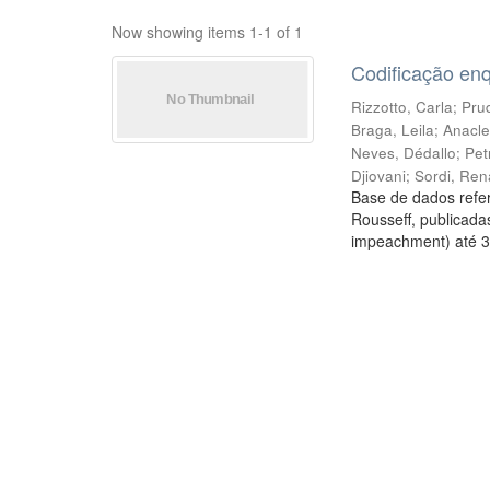
Now showing items 1-1 of 1
Codificação en
Rizzotto, Carla
;
Prud
Braga, Leila
;
Anacle
Neves, Dédallo
;
Pet
Djiovani
;
Sordi, Ren
Base de dados refer
Rousseff, publicada
impeachment) até 3