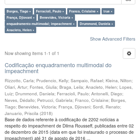
Borges, Tiago ×
Ferracioli, Paulo ×
Franco, Crislaine ×
true ×
França, Djiovani ×
Benevides, Victoria ×
enquadramento multimodal; impeachment ×
Drummond, Daniela ×
Anacleto, Helen ×
Show Advanced Filters
Now showing items 1-1 of 1
Codificação enquadramento multimodal do
impeachment
Rizzotto, Carla
;
Prudencio, Kelly
;
Sampaio, Rafael
;
Kleina, Nilton
;
Oliari, Artur
;
Fontes, Giulia
;
Braga, Leila
;
Anacleto, Helen
;
Lopes,
Luiz
;
Drummond, Daniela
;
Ferracioli, Paulo
;
Antonelli, Diego
;
Neves, Dédallo
;
Petrucci, Gabriela
;
Franco, Crislaine
;
Borges,
Tiago
;
Benevides, Victoria
;
França, Djiovani
;
Sordi, Renato
;
Januario, Priscila
(
2018
)
Base de dados referente à codificação de 2202 notícias a
respeito do impeachment de Dilma Rousseff, publicadas entre 02
de dezembro de 2015 (data em que foi instaurado o processo de
impeachment) até 31 de agosto de 2016 ...