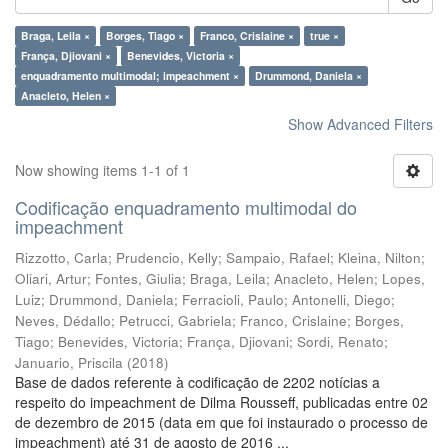
Braga, Leila ×
Borges, Tiago ×
Franco, Crislaine ×
true ×
França, Djiovani ×
Benevides, Victoria ×
enquadramento multimodal; impeachment ×
Drummond, Daniela ×
Anacleto, Helen ×
Show Advanced Filters
Now showing items 1-1 of 1
Codificação enquadramento multimodal do
impeachment
Rizzotto, Carla
;
Prudencio, Kelly
;
Sampaio, Rafael
;
Kleina, Nilton
;
Oliari, Artur
;
Fontes, Giulia
;
Braga, Leila
;
Anacleto, Helen
;
Lopes,
Luiz
;
Drummond, Daniela
;
Ferracioli, Paulo
;
Antonelli, Diego
;
Neves, Dédallo
;
Petrucci, Gabriela
;
Franco, Crislaine
;
Borges,
Tiago
;
Benevides, Victoria
;
França, Djiovani
;
Sordi, Renato
;
Januario, Priscila
(
2018
)
Base de dados referente à codificação de 2202 notícias a
respeito do impeachment de Dilma Rousseff, publicadas entre 02
de dezembro de 2015 (data em que foi instaurado o processo de
impeachment) até 31 de agosto de 2016 ...