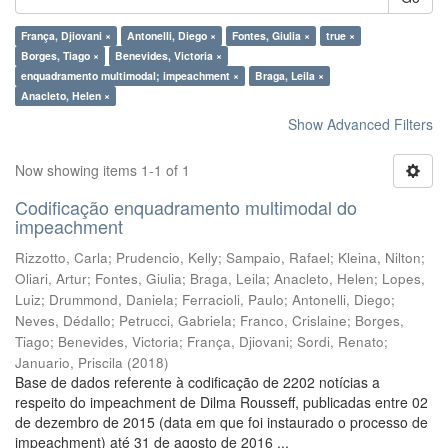
França, Djiovani ×
Antonelli, Diego ×
Fontes, Giulia ×
true ×
Borges, Tiago ×
Benevides, Victoria ×
enquadramento multimodal; impeachment ×
Braga, Leila ×
Anacleto, Helen ×
Show Advanced Filters
Now showing items 1-1 of 1
Codificação enquadramento multimodal do
impeachment
Rizzotto, Carla
;
Prudencio, Kelly
;
Sampaio, Rafael
;
Kleina, Nilton
;
Oliari, Artur
;
Fontes, Giulia
;
Braga, Leila
;
Anacleto, Helen
;
Lopes,
Luiz
;
Drummond, Daniela
;
Ferracioli, Paulo
;
Antonelli, Diego
;
Neves, Dédallo
;
Petrucci, Gabriela
;
Franco, Crislaine
;
Borges,
Tiago
;
Benevides, Victoria
;
França, Djiovani
;
Sordi, Renato
;
Januario, Priscila
(
2018
)
Base de dados referente à codificação de 2202 notícias a
respeito do impeachment de Dilma Rousseff, publicadas entre 02
de dezembro de 2015 (data em que foi instaurado o processo de
impeachment) até 31 de agosto de 2016 ...