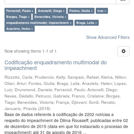
Ferracioli, Paulo ×
Antonelli, Diego ×
Fontes, Giulia ×
true ×
Borges, Tiago ×
Benevides, Victoria ×
enquadramento multimodal; impeachment ×
Braga, Leila ×
Anacleto, Helen ×
Show Advanced Filters
Now showing items 1-1 of 1
Codificação enquadramento multimodal do
impeachment
Rizzotto, Carla
;
Prudencio, Kelly
;
Sampaio, Rafael
;
Kleina, Nilton
;
Oliari, Artur
;
Fontes, Giulia
;
Braga, Leila
;
Anacleto, Helen
;
Lopes,
Luiz
;
Drummond, Daniela
;
Ferracioli, Paulo
;
Antonelli, Diego
;
Neves, Dédallo
;
Petrucci, Gabriela
;
Franco, Crislaine
;
Borges,
Tiago
;
Benevides, Victoria
;
França, Djiovani
;
Sordi, Renato
;
Januario, Priscila
(
2018
)
Base de dados referente à codificação de 2202 notícias a
respeito do impeachment de Dilma Rousseff, publicadas entre 02
de dezembro de 2015 (data em que foi instaurado o processo de
impeachment) até 31 de agosto de 2016 ...