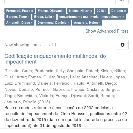
Ferracioli, Paulo ×
França, Djiovani ×
Kleina, Nilton ×
2018 ×
Dataset ×
Borges, Tiago ×
Braga, Leila ×
enquadramento multimodal; impeachment ×
Antonelli, Diego ×
Drummond, Daniela ×
Anacleto, Helen ×
Show Advanced Filters
Now showing items 1-1 of 1
Codificação enquadramento multimodal do
impeachment
Rizzotto, Carla
;
Prudencio, Kelly
;
Sampaio, Rafael
;
Kleina, Nilton
;
Oliari, Artur
;
Fontes, Giulia
;
Braga, Leila
;
Anacleto, Helen
;
Lopes,
Luiz
;
Drummond, Daniela
;
Ferracioli, Paulo
;
Antonelli, Diego
;
Neves, Dédallo
;
Petrucci, Gabriela
;
Franco, Crislaine
;
Borges,
Tiago
;
Benevides, Victoria
;
França, Djiovani
;
Sordi, Renato
;
Januario, Priscila
(
2018
)
Base de dados referente à codificação de 2202 notícias a
respeito do impeachment de Dilma Rousseff, publicadas entre 02
de dezembro de 2015 (data em que foi instaurado o processo de
impeachment) até 31 de agosto de 2016 ...