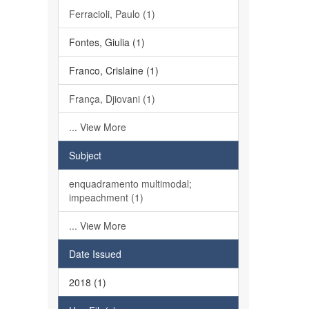
Ferracioli, Paulo (1)
Fontes, Giulia (1)
Franco, Crislaine (1)
França, Djiovani (1)
... View More
Subject
enquadramento multimodal;
impeachment (1)
... View More
Date Issued
2018 (1)