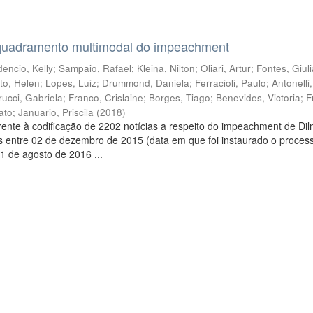
quadramento multimodal do impeachment
encio, Kelly
;
Sampaio, Rafael
;
Kleina, Nilton
;
Oliari, Artur
;
Fontes, Giul
to, Helen
;
Lopes, Luiz
;
Drummond, Daniela
;
Ferracioli, Paulo
;
Antonelli
rucci, Gabriela
;
Franco, Crislaine
;
Borges, Tiago
;
Benevides, Victoria
;
F
ato
;
Januario, Priscila
(
2018
)
ente à codificação de 2202 notícias a respeito do impeachment de Di
s entre 02 de dezembro de 2015 (data em que foi instaurado o proces
1 de agosto de 2016 ...