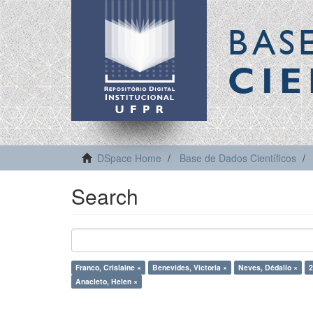
BAS
CIE
DSpace Home
Base de Dados Científicos
Search
Franco, Crislaine ×
Benevides, Victoria ×
Neves, Dédallo ×
2
Anacleto, Helen ×