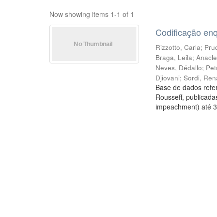
Now showing items 1-1 of 1
Codificação en
Rizzotto, Carla
;
Prud
Braga, Leila
;
Anacle
Neves, Dédallo
;
Pet
Djiovani
;
Sordi, Ren
Base de dados refer
Rousseff, publicada
impeachment) até 3