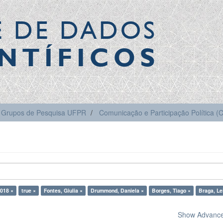
E DE DADOS
NTÍFICOS
Grupos de Pesquisa UFPR
Comunicação e Participação Política 
018 ×
true ×
Fontes, Giulia ×
Drummond, Daniela ×
Borges, Tiago ×
Braga, Le
Show Advanced