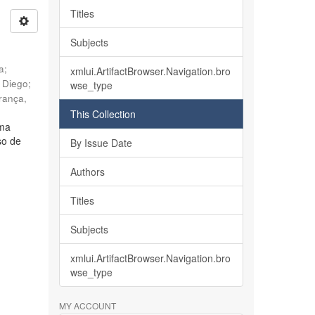
Titles
Subjects
ia
;
xmlui.ArtifactBrowser.Navigation.bro
, Diego
;
wse_type
rança,
This Collection
lma
so de
By Issue Date
Authors
Titles
Subjects
xmlui.ArtifactBrowser.Navigation.bro
wse_type
MY ACCOUNT