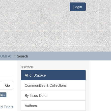
Login
(COMPA)
Search
BROWSE
All of DSpace
Go
Communities & Collections
ila ×
By Issue Date
Authors
 Filters