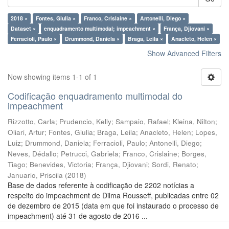
2018 ×
Fontes, Giulia ×
Franco, Crislaine ×
Antonelli, Diego ×
Dataset ×
enquadramento multimodal; impeachment ×
França, Djiovani ×
Ferracioli, Paulo ×
Drummond, Daniela ×
Braga, Leila ×
Anacleto, Helen ×
Show Advanced Filters
Now showing items 1-1 of 1
Codificação enquadramento multimodal do
impeachment
Rizzotto, Carla
;
Prudencio, Kelly
;
Sampaio, Rafael
;
Kleina, Nilton
;
Oliari, Artur
;
Fontes, Giulia
;
Braga, Leila
;
Anacleto, Helen
;
Lopes,
Luiz
;
Drummond, Daniela
;
Ferracioli, Paulo
;
Antonelli, Diego
;
Neves, Dédallo
;
Petrucci, Gabriela
;
Franco, Crislaine
;
Borges,
Tiago
;
Benevides, Victoria
;
França, Djiovani
;
Sordi, Renato
;
Januario, Priscila
(
2018
)
Base de dados referente à codificação de 2202 notícias a
respeito do impeachment de Dilma Rousseff, publicadas entre 02
de dezembro de 2015 (data em que foi instaurado o processo de
impeachment) até 31 de agosto de 2016 ...