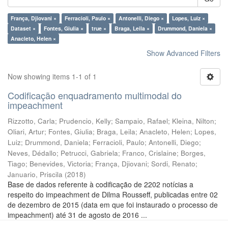
França, Djiovani ×
Ferracioli, Paulo ×
Antonelli, Diego ×
Lopes, Luiz ×
Dataset ×
Fontes, Giulia ×
true ×
Braga, Leila ×
Drummond, Daniela ×
Anacleto, Helen ×
Show Advanced Filters
Now showing items 1-1 of 1
Codificação enquadramento multimodal do
impeachment
Rizzotto, Carla
;
Prudencio, Kelly
;
Sampaio, Rafael
;
Kleina, Nilton
;
Oliari, Artur
;
Fontes, Giulia
;
Braga, Leila
;
Anacleto, Helen
;
Lopes,
Luiz
;
Drummond, Daniela
;
Ferracioli, Paulo
;
Antonelli, Diego
;
Neves, Dédallo
;
Petrucci, Gabriela
;
Franco, Crislaine
;
Borges,
Tiago
;
Benevides, Victoria
;
França, Djiovani
;
Sordi, Renato
;
Januario, Priscila
(
2018
)
Base de dados referente à codificação de 2202 notícias a
respeito do impeachment de Dilma Rousseff, publicadas entre 02
de dezembro de 2015 (data em que foi instaurado o processo de
impeachment) até 31 de agosto de 2016 ...