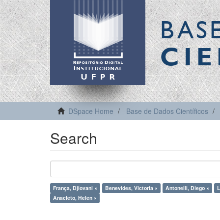
BAS
CIE
DSpace Home
Base de Dados Científicos
Search
França, Djiovani ×
Benevides, Victoria ×
Antonelli, Diego ×
L
Anacleto, Helen ×