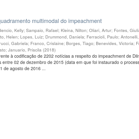
quadramento multimodal do impeachment
encio, Kelly
;
Sampaio, Rafael
;
Kleina, Nilton
;
Oliari, Artur
;
Fontes, Giul
to, Helen
;
Lopes, Luiz
;
Drummond, Daniela
;
Ferracioli, Paulo
;
Antonelli
rucci, Gabriela
;
Franco, Crislaine
;
Borges, Tiago
;
Benevides, Victoria
;
F
ato
;
Januario, Priscila
(
2018
)
ente à codificação de 2202 notícias a respeito do impeachment de Di
s entre 02 de dezembro de 2015 (data em que foi instaurado o proces
1 de agosto de 2016 ...