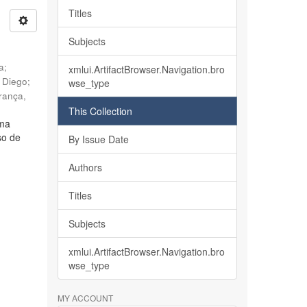
Titles
Subjects
ia
;
xmlui.ArtifactBrowser.Navigation.bro
, Diego
;
wse_type
rança,
This Collection
lma
so de
By Issue Date
Authors
Titles
Subjects
xmlui.ArtifactBrowser.Navigation.bro
wse_type
MY ACCOUNT