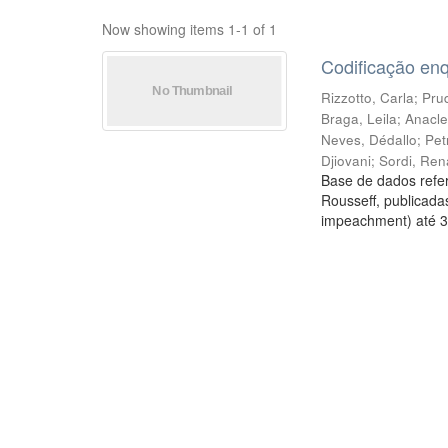
Now showing items 1-1 of 1
Codificação en
Rizzotto, Carla
;
Prud
Braga, Leila
;
Anacle
Neves, Dédallo
;
Pet
Djiovani
;
Sordi, Ren
Base de dados refer
Rousseff, publicada
impeachment) até 3