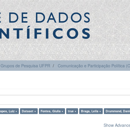
E DE DADOS
NTÍFICOS
Grupos de Pesquisa UFPR
Comunicação e Participação Política 
opes, Luiz ×
Dataset ×
Fontes, Giulia ×
true ×
Braga, Leila ×
Drummond, Dani
Show Advanced