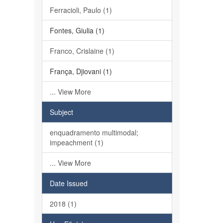
Ferracioli, Paulo (1)
Fontes, Giulia (1)
Franco, Crislaine (1)
França, Djiovani (1)
... View More
Subject
enquadramento multimodal;
impeachment (1)
... View More
Date Issued
2018 (1)