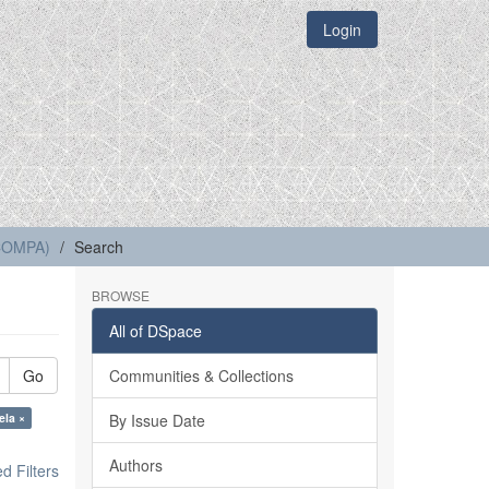
Login
(COMPA)
Search
BROWSE
All of DSpace
Go
Communities & Collections
ela ×
By Issue Date
Authors
 Filters