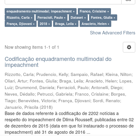
enquadramento multimodal; impeachment ×
Franco, Crislaine ×
Rizzotto, Carla ×
Ferracioli, Paulo ×
Dataset ×
Fontes, Giulia ×
França, Djiovani ×
2018 ×
Braga, Leila ×
Anacleto, Helen ×
Show Advanced Filters
Now showing items 1-1 of 1
Codificação enquadramento multimodal do
impeachment
Rizzotto, Carla
;
Prudencio, Kelly
;
Sampaio, Rafael
;
Kleina, Nilton
;
Oliari, Artur
;
Fontes, Giulia
;
Braga, Leila
;
Anacleto, Helen
;
Lopes,
Luiz
;
Drummond, Daniela
;
Ferracioli, Paulo
;
Antonelli, Diego
;
Neves, Dédallo
;
Petrucci, Gabriela
;
Franco, Crislaine
;
Borges,
Tiago
;
Benevides, Victoria
;
França, Djiovani
;
Sordi, Renato
;
Januario, Priscila
(
2018
)
Base de dados referente à codificação de 2202 notícias a
respeito do impeachment de Dilma Rousseff, publicadas entre 02
de dezembro de 2015 (data em que foi instaurado o processo de
impeachment) até 31 de agosto de 2016 ...