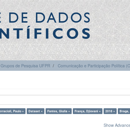
E DE DADOS
NTÍFICOS
Grupos de Pesquisa UFPR
Comunicação e Participação Política 
erracioli, Paulo ×
Dataset ×
Fontes, Giulia ×
França, Djiovani ×
2018 ×
Braga, 
Show Advanced