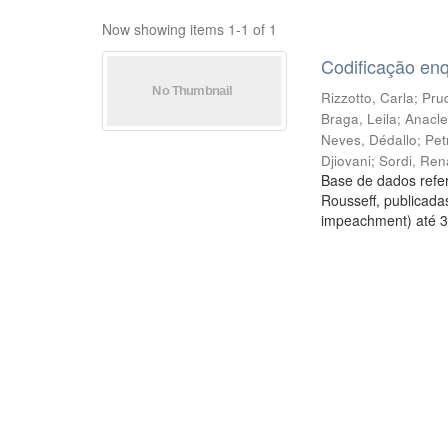
Now showing items 1-1 of 1
Codificação en
Rizzotto, Carla
;
Prud
Braga, Leila
;
Anacle
Neves, Dédallo
;
Pet
Djiovani
;
Sordi, Ren
Base de dados refer
Rousseff, publicada
impeachment) até 3