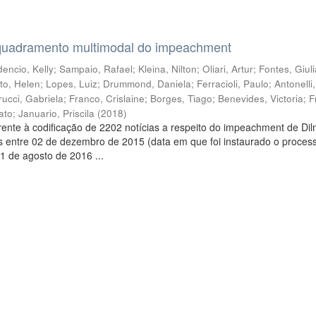
quadramento multimodal do impeachment
encio, Kelly
;
Sampaio, Rafael
;
Kleina, Nilton
;
Oliari, Artur
;
Fontes, Giul
to, Helen
;
Lopes, Luiz
;
Drummond, Daniela
;
Ferracioli, Paulo
;
Antonelli
rucci, Gabriela
;
Franco, Crislaine
;
Borges, Tiago
;
Benevides, Victoria
;
F
ato
;
Januario, Priscila
(
2018
)
ente à codificação de 2202 notícias a respeito do impeachment de Di
s entre 02 de dezembro de 2015 (data em que foi instaurado o proces
1 de agosto de 2016 ...