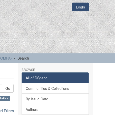
Login
(COMPA)
Search
BROWSE
All of DSpace
Go
Communities & Collections
Leila ×
By Issue Date
Authors
 Filters