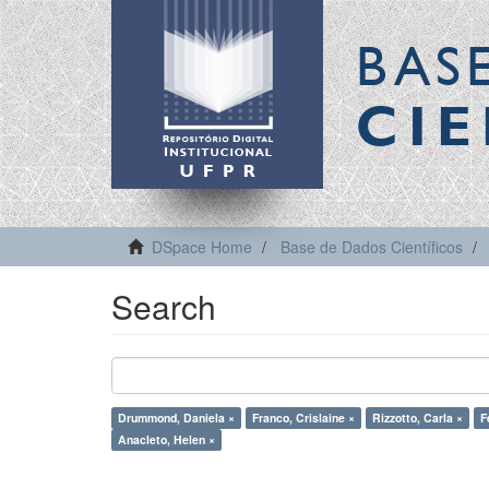
BAS
CIE
DSpace Home
Base de Dados Científicos
Search
Drummond, Daniela ×
Franco, Crislaine ×
Rizzotto, Carla ×
F
Anacleto, Helen ×