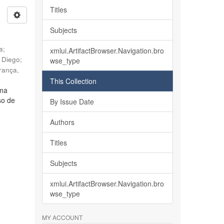
Titles
Subjects
ia
;
xmlui.ArtifactBrowser.Navigation.bro
, Diego
;
wse_type
rança,
This Collection
lma
so de
By Issue Date
Authors
Titles
Subjects
xmlui.ArtifactBrowser.Navigation.bro
wse_type
MY ACCOUNT