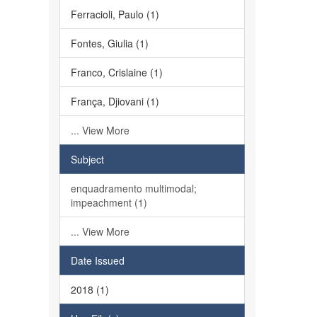
Ferracioli, Paulo (1)
Fontes, Giulia (1)
Franco, Crislaine (1)
França, Djiovani (1)
... View More
Subject
enquadramento multimodal;
impeachment (1)
... View More
Date Issued
2018 (1)