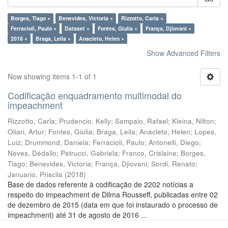
Borges, Tiago ×
Benevides, Victoria ×
Rizzotto, Carla ×
Ferracioli, Paulo ×
Dataset ×
Fontes, Giulia ×
França, Djiovani ×
2018 ×
Braga, Leila ×
Anacleto, Helen ×
Show Advanced Filters
Now showing items 1-1 of 1
Codificação enquadramento multimodal do
impeachment
Rizzotto, Carla
;
Prudencio, Kelly
;
Sampaio, Rafael
;
Kleina, Nilton
;
Oliari, Artur
;
Fontes, Giulia
;
Braga, Leila
;
Anacleto, Helen
;
Lopes,
Luiz
;
Drummond, Daniela
;
Ferracioli, Paulo
;
Antonelli, Diego
;
Neves, Dédallo
;
Petrucci, Gabriela
;
Franco, Crislaine
;
Borges,
Tiago
;
Benevides, Victoria
;
França, Djiovani
;
Sordi, Renato
;
Januario, Priscila
(
2018
)
Base de dados referente à codificação de 2202 notícias a
respeito do impeachment de Dilma Rousseff, publicadas entre 02
de dezembro de 2015 (data em que foi instaurado o processo de
impeachment) até 31 de agosto de 2016 ...