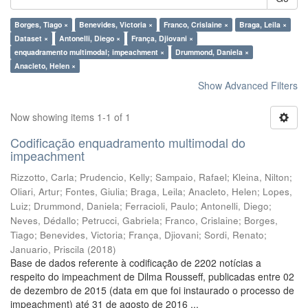
Borges, Tiago ×
Benevides, Victoria ×
Franco, Crislaine ×
Braga, Leila ×
Dataset ×
Antonelli, Diego ×
França, Djiovani ×
enquadramento multimodal; impeachment ×
Drummond, Daniela ×
Anacleto, Helen ×
Show Advanced Filters
Now showing items 1-1 of 1
Codificação enquadramento multimodal do
impeachment
Rizzotto, Carla
;
Prudencio, Kelly
;
Sampaio, Rafael
;
Kleina, Nilton
;
Oliari, Artur
;
Fontes, Giulia
;
Braga, Leila
;
Anacleto, Helen
;
Lopes,
Luiz
;
Drummond, Daniela
;
Ferracioli, Paulo
;
Antonelli, Diego
;
Neves, Dédallo
;
Petrucci, Gabriela
;
Franco, Crislaine
;
Borges,
Tiago
;
Benevides, Victoria
;
França, Djiovani
;
Sordi, Renato
;
Januario, Priscila
(
2018
)
Base de dados referente à codificação de 2202 notícias a
respeito do impeachment de Dilma Rousseff, publicadas entre 02
de dezembro de 2015 (data em que foi instaurado o processo de
impeachment) até 31 de agosto de 2016 ...