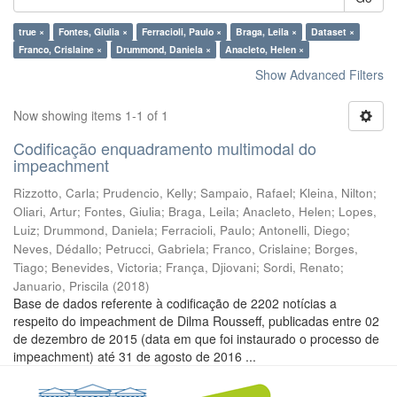
true ×
Fontes, Giulia ×
Ferracioli, Paulo ×
Braga, Leila ×
Dataset ×
Franco, Crislaine ×
Drummond, Daniela ×
Anacleto, Helen ×
Show Advanced Filters
Now showing items 1-1 of 1
Codificação enquadramento multimodal do
impeachment
Rizzotto, Carla
;
Prudencio, Kelly
;
Sampaio, Rafael
;
Kleina, Nilton
;
Oliari, Artur
;
Fontes, Giulia
;
Braga, Leila
;
Anacleto, Helen
;
Lopes,
Luiz
;
Drummond, Daniela
;
Ferracioli, Paulo
;
Antonelli, Diego
;
Neves, Dédallo
;
Petrucci, Gabriela
;
Franco, Crislaine
;
Borges,
Tiago
;
Benevides, Victoria
;
França, Djiovani
;
Sordi, Renato
;
Januario, Priscila
(
2018
)
Base de dados referente à codificação de 2202 notícias a
respeito do impeachment de Dilma Rousseff, publicadas entre 02
de dezembro de 2015 (data em que foi instaurado o processo de
impeachment) até 31 de agosto de 2016 ...