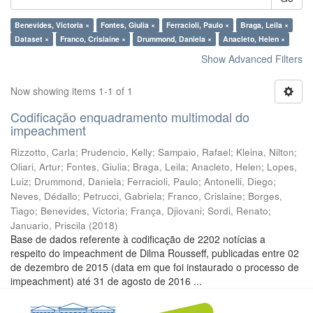
Benevides, Victoria ×
Fontes, Giulia ×
Ferracioli, Paulo ×
Braga, Leila ×
Dataset ×
Franco, Crislaine ×
Drummond, Daniela ×
Anacleto, Helen ×
Show Advanced Filters
Now showing items 1-1 of 1
Codificação enquadramento multimodal do
impeachment
Rizzotto, Carla
;
Prudencio, Kelly
;
Sampaio, Rafael
;
Kleina, Nilton
;
Oliari, Artur
;
Fontes, Giulia
;
Braga, Leila
;
Anacleto, Helen
;
Lopes,
Luiz
;
Drummond, Daniela
;
Ferracioli, Paulo
;
Antonelli, Diego
;
Neves, Dédallo
;
Petrucci, Gabriela
;
Franco, Crislaine
;
Borges,
Tiago
;
Benevides, Victoria
;
França, Djiovani
;
Sordi, Renato
;
Januario, Priscila
(
2018
)
Base de dados referente à codificação de 2202 notícias a
respeito do impeachment de Dilma Rousseff, publicadas entre 02
de dezembro de 2015 (data em que foi instaurado o processo de
impeachment) até 31 de agosto de 2016 ...