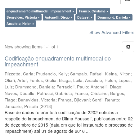
enquadramento multimodal; impeachment ×
Franco, Crislaine ×
Benevides, Victoria ×
Antonelli, Diego ×
Dataset ×
Drummond, Daniela ×
Anacleto, Helen ×
Show Advanced Filters
Now showing items 1-1 of 1
Codificação enquadramento multimodal do
impeachment
Rizzotto, Carla
;
Prudencio, Kelly
;
Sampaio, Rafael
;
Kleina, Nilton
;
Oliari, Artur
;
Fontes, Giulia
;
Braga, Leila
;
Anacleto, Helen
;
Lopes,
Luiz
;
Drummond, Daniela
;
Ferracioli, Paulo
;
Antonelli, Diego
;
Neves, Dédallo
;
Petrucci, Gabriela
;
Franco, Crislaine
;
Borges,
Tiago
;
Benevides, Victoria
;
França, Djiovani
;
Sordi, Renato
;
Januario, Priscila
(
2018
)
Base de dados referente à codificação de 2202 notícias a
respeito do impeachment de Dilma Rousseff, publicadas entre 02
de dezembro de 2015 (data em que foi instaurado o processo de
impeachment) até 31 de agosto de 2016 ...