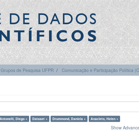
E DE DADOS
NTÍFICOS
Grupos de Pesquisa UFPR
Comunicação e Participação Política 
Antonelli, Diego ×
Dataset ×
Drummond, Daniela ×
Anacleto, Helen ×
Show Advanced