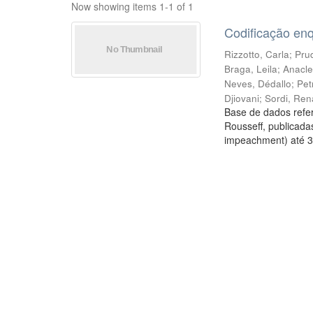
Now showing items 1-1 of 1
Codificação en
Rizzotto, Carla
;
Prud
Braga, Leila
;
Anacle
Neves, Dédallo
;
Pet
Djiovani
;
Sordi, Ren
Base de dados refer
Rousseff, publicada
impeachment) até 3