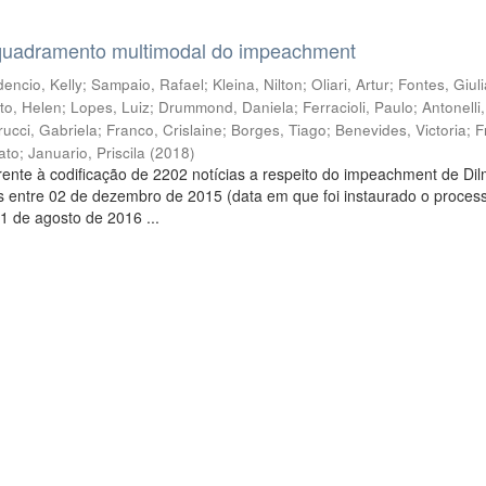
quadramento multimodal do impeachment
encio, Kelly
;
Sampaio, Rafael
;
Kleina, Nilton
;
Oliari, Artur
;
Fontes, Giul
to, Helen
;
Lopes, Luiz
;
Drummond, Daniela
;
Ferracioli, Paulo
;
Antonelli
rucci, Gabriela
;
Franco, Crislaine
;
Borges, Tiago
;
Benevides, Victoria
;
F
ato
;
Januario, Priscila
(
2018
)
ente à codificação de 2202 notícias a respeito do impeachment de Di
s entre 02 de dezembro de 2015 (data em que foi instaurado o proces
1 de agosto de 2016 ...