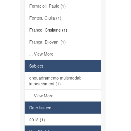
Ferracioli, Paulo (1)
Fontes, Giulia (1)
Franco, Crislaine (1)
França, Djiovani (1)
... View More
Subject
enquadramento multimodal;
impeachment (1)
... View More
Date Issued
2018 (1)