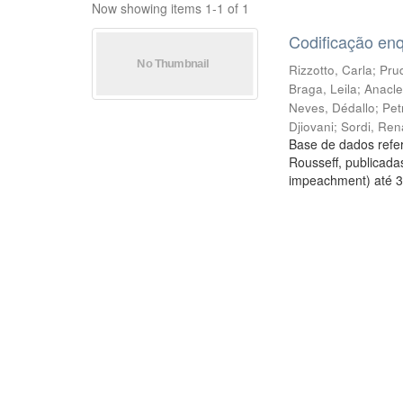
Now showing items 1-1 of 1
Codificação en
Rizzotto, Carla
;
Prud
Braga, Leila
;
Anacle
Neves, Dédallo
;
Pet
Djiovani
;
Sordi, Ren
Base de dados refer
Rousseff, publicada
impeachment) até 3