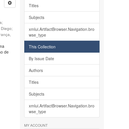
Titles
Subjects
ia
;
, Diego
;
xmlui.ArtifactBrowser.Navigation.bro
rança,
wse_type
lma
This Collection
so de
By Issue Date
Authors
Titles
Subjects
xmlui.ArtifactBrowser.Navigation.bro
wse_type
MY ACCOUNT