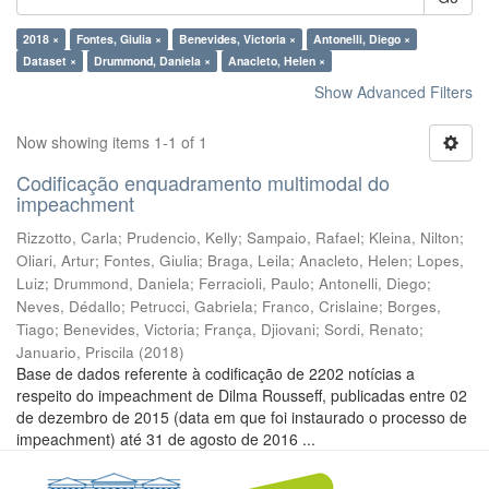
2018 ×
Fontes, Giulia ×
Benevides, Victoria ×
Antonelli, Diego ×
Dataset ×
Drummond, Daniela ×
Anacleto, Helen ×
Show Advanced Filters
Now showing items 1-1 of 1
Codificação enquadramento multimodal do
impeachment
Rizzotto, Carla
;
Prudencio, Kelly
;
Sampaio, Rafael
;
Kleina, Nilton
;
Oliari, Artur
;
Fontes, Giulia
;
Braga, Leila
;
Anacleto, Helen
;
Lopes,
Luiz
;
Drummond, Daniela
;
Ferracioli, Paulo
;
Antonelli, Diego
;
Neves, Dédallo
;
Petrucci, Gabriela
;
Franco, Crislaine
;
Borges,
Tiago
;
Benevides, Victoria
;
França, Djiovani
;
Sordi, Renato
;
Januario, Priscila
(
2018
)
Base de dados referente à codificação de 2202 notícias a
respeito do impeachment de Dilma Rousseff, publicadas entre 02
de dezembro de 2015 (data em que foi instaurado o processo de
impeachment) até 31 de agosto de 2016 ...