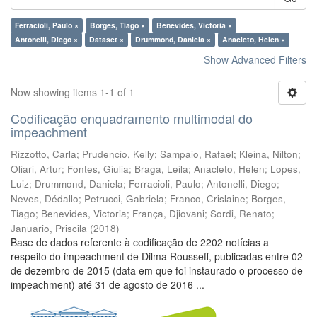
Ferracioli, Paulo ×
Borges, Tiago ×
Benevides, Victoria ×
Antonelli, Diego ×
Dataset ×
Drummond, Daniela ×
Anacleto, Helen ×
Show Advanced Filters
Now showing items 1-1 of 1
Codificação enquadramento multimodal do
impeachment
Rizzotto, Carla
;
Prudencio, Kelly
;
Sampaio, Rafael
;
Kleina, Nilton
;
Oliari, Artur
;
Fontes, Giulia
;
Braga, Leila
;
Anacleto, Helen
;
Lopes,
Luiz
;
Drummond, Daniela
;
Ferracioli, Paulo
;
Antonelli, Diego
;
Neves, Dédallo
;
Petrucci, Gabriela
;
Franco, Crislaine
;
Borges,
Tiago
;
Benevides, Victoria
;
França, Djiovani
;
Sordi, Renato
;
Januario, Priscila
(
2018
)
Base de dados referente à codificação de 2202 notícias a
respeito do impeachment de Dilma Rousseff, publicadas entre 02
de dezembro de 2015 (data em que foi instaurado o processo de
impeachment) até 31 de agosto de 2016 ...