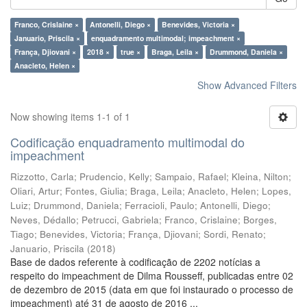
Franco, Crislaine ×
Antonelli, Diego ×
Benevides, Victoria ×
Januario, Priscila ×
enquadramento multimodal; impeachment ×
França, Djiovani ×
2018 ×
true ×
Braga, Leila ×
Drummond, Daniela ×
Anacleto, Helen ×
Show Advanced Filters
Now showing items 1-1 of 1
Codificação enquadramento multimodal do
impeachment
Rizzotto, Carla
;
Prudencio, Kelly
;
Sampaio, Rafael
;
Kleina, Nilton
;
Oliari, Artur
;
Fontes, Giulia
;
Braga, Leila
;
Anacleto, Helen
;
Lopes,
Luiz
;
Drummond, Daniela
;
Ferracioli, Paulo
;
Antonelli, Diego
;
Neves, Dédallo
;
Petrucci, Gabriela
;
Franco, Crislaine
;
Borges,
Tiago
;
Benevides, Victoria
;
França, Djiovani
;
Sordi, Renato
;
Januario, Priscila
(
2018
)
Base de dados referente à codificação de 2202 notícias a
respeito do impeachment de Dilma Rousseff, publicadas entre 02
de dezembro de 2015 (data em que foi instaurado o processo de
impeachment) até 31 de agosto de 2016 ...