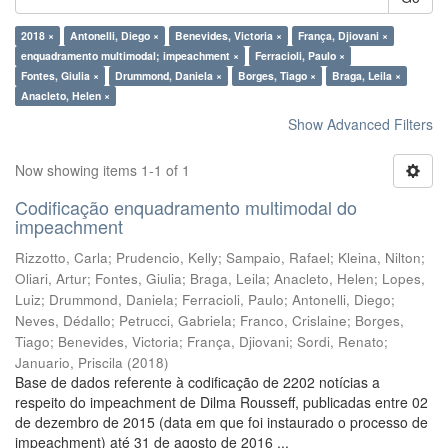
2018 ×
Antonelli, Diego ×
Benevides, Victoria ×
França, Djiovani ×
enquadramento multimodal; impeachment ×
Ferracioli, Paulo ×
Fontes, Giulia ×
Drummond, Daniela ×
Borges, Tiago ×
Braga, Leila ×
Anacleto, Helen ×
Show Advanced Filters
Now showing items 1-1 of 1
Codificação enquadramento multimodal do
impeachment
Rizzotto, Carla
;
Prudencio, Kelly
;
Sampaio, Rafael
;
Kleina, Nilton
;
Oliari, Artur
;
Fontes, Giulia
;
Braga, Leila
;
Anacleto, Helen
;
Lopes,
Luiz
;
Drummond, Daniela
;
Ferracioli, Paulo
;
Antonelli, Diego
;
Neves, Dédallo
;
Petrucci, Gabriela
;
Franco, Crislaine
;
Borges,
Tiago
;
Benevides, Victoria
;
França, Djiovani
;
Sordi, Renato
;
Januario, Priscila
(
2018
)
Base de dados referente à codificação de 2202 notícias a
respeito do impeachment de Dilma Rousseff, publicadas entre 02
de dezembro de 2015 (data em que foi instaurado o processo de
impeachment) até 31 de agosto de 2016 ...