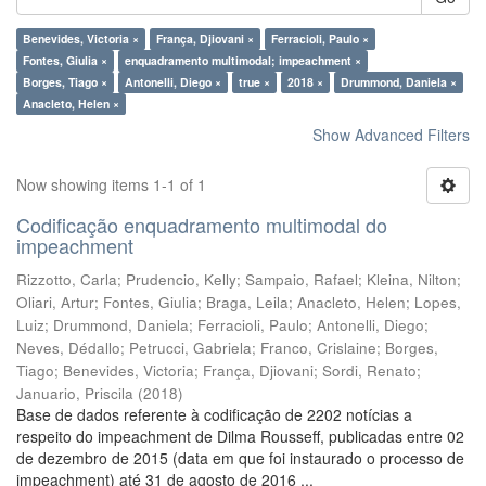
Benevides, Victoria ×
França, Djiovani ×
Ferracioli, Paulo ×
Fontes, Giulia ×
enquadramento multimodal; impeachment ×
Borges, Tiago ×
Antonelli, Diego ×
true ×
2018 ×
Drummond, Daniela ×
Anacleto, Helen ×
Show Advanced Filters
Now showing items 1-1 of 1
Codificação enquadramento multimodal do
impeachment
Rizzotto, Carla
;
Prudencio, Kelly
;
Sampaio, Rafael
;
Kleina, Nilton
;
Oliari, Artur
;
Fontes, Giulia
;
Braga, Leila
;
Anacleto, Helen
;
Lopes,
Luiz
;
Drummond, Daniela
;
Ferracioli, Paulo
;
Antonelli, Diego
;
Neves, Dédallo
;
Petrucci, Gabriela
;
Franco, Crislaine
;
Borges,
Tiago
;
Benevides, Victoria
;
França, Djiovani
;
Sordi, Renato
;
Januario, Priscila
(
2018
)
Base de dados referente à codificação de 2202 notícias a
respeito do impeachment de Dilma Rousseff, publicadas entre 02
de dezembro de 2015 (data em que foi instaurado o processo de
impeachment) até 31 de agosto de 2016 ...