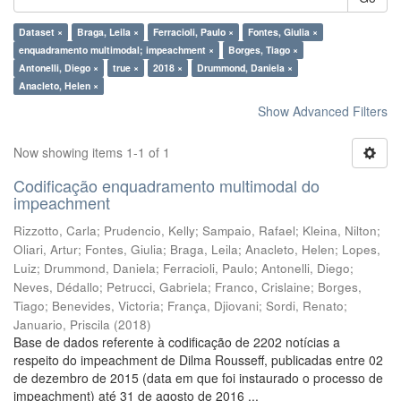
Dataset ×
Braga, Leila ×
Ferracioli, Paulo ×
Fontes, Giulia ×
enquadramento multimodal; impeachment ×
Borges, Tiago ×
Antonelli, Diego ×
true ×
2018 ×
Drummond, Daniela ×
Anacleto, Helen ×
Show Advanced Filters
Now showing items 1-1 of 1
Codificação enquadramento multimodal do
impeachment
Rizzotto, Carla
;
Prudencio, Kelly
;
Sampaio, Rafael
;
Kleina, Nilton
;
Oliari, Artur
;
Fontes, Giulia
;
Braga, Leila
;
Anacleto, Helen
;
Lopes,
Luiz
;
Drummond, Daniela
;
Ferracioli, Paulo
;
Antonelli, Diego
;
Neves, Dédallo
;
Petrucci, Gabriela
;
Franco, Crislaine
;
Borges,
Tiago
;
Benevides, Victoria
;
França, Djiovani
;
Sordi, Renato
;
Januario, Priscila
(
2018
)
Base de dados referente à codificação de 2202 notícias a
respeito do impeachment de Dilma Rousseff, publicadas entre 02
de dezembro de 2015 (data em que foi instaurado o processo de
impeachment) até 31 de agosto de 2016 ...