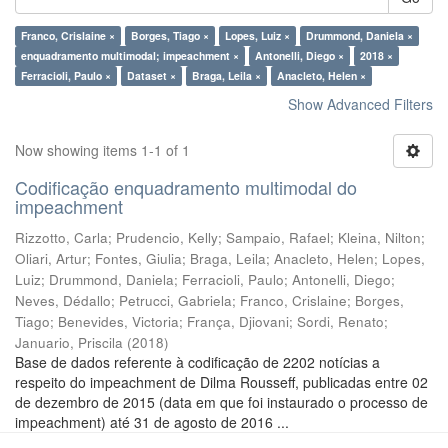
Franco, Crislaine ×
Borges, Tiago ×
Lopes, Luiz ×
Drummond, Daniela ×
enquadramento multimodal; impeachment ×
Antonelli, Diego ×
2018 ×
Ferracioli, Paulo ×
Dataset ×
Braga, Leila ×
Anacleto, Helen ×
Show Advanced Filters
Now showing items 1-1 of 1
Codificação enquadramento multimodal do
impeachment
Rizzotto, Carla
;
Prudencio, Kelly
;
Sampaio, Rafael
;
Kleina, Nilton
;
Oliari, Artur
;
Fontes, Giulia
;
Braga, Leila
;
Anacleto, Helen
;
Lopes,
Luiz
;
Drummond, Daniela
;
Ferracioli, Paulo
;
Antonelli, Diego
;
Neves, Dédallo
;
Petrucci, Gabriela
;
Franco, Crislaine
;
Borges,
Tiago
;
Benevides, Victoria
;
França, Djiovani
;
Sordi, Renato
;
Januario, Priscila
(
2018
)
Base de dados referente à codificação de 2202 notícias a
respeito do impeachment de Dilma Rousseff, publicadas entre 02
de dezembro de 2015 (data em que foi instaurado o processo de
impeachment) até 31 de agosto de 2016 ...