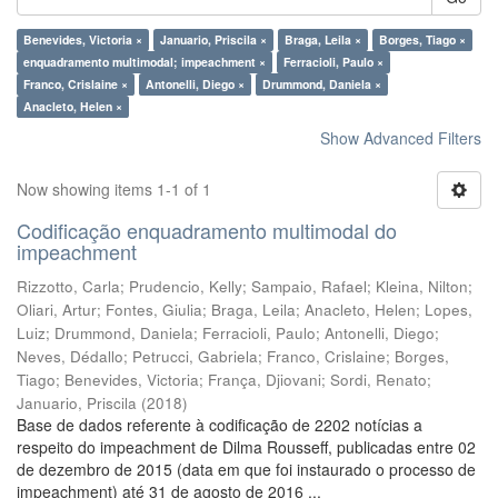
Benevides, Victoria ×
Januario, Priscila ×
Braga, Leila ×
Borges, Tiago ×
enquadramento multimodal; impeachment ×
Ferracioli, Paulo ×
Franco, Crislaine ×
Antonelli, Diego ×
Drummond, Daniela ×
Anacleto, Helen ×
Show Advanced Filters
Now showing items 1-1 of 1
Codificação enquadramento multimodal do
impeachment
Rizzotto, Carla
;
Prudencio, Kelly
;
Sampaio, Rafael
;
Kleina, Nilton
;
Oliari, Artur
;
Fontes, Giulia
;
Braga, Leila
;
Anacleto, Helen
;
Lopes,
Luiz
;
Drummond, Daniela
;
Ferracioli, Paulo
;
Antonelli, Diego
;
Neves, Dédallo
;
Petrucci, Gabriela
;
Franco, Crislaine
;
Borges,
Tiago
;
Benevides, Victoria
;
França, Djiovani
;
Sordi, Renato
;
Januario, Priscila
(
2018
)
Base de dados referente à codificação de 2202 notícias a
respeito do impeachment de Dilma Rousseff, publicadas entre 02
de dezembro de 2015 (data em que foi instaurado o processo de
impeachment) até 31 de agosto de 2016 ...