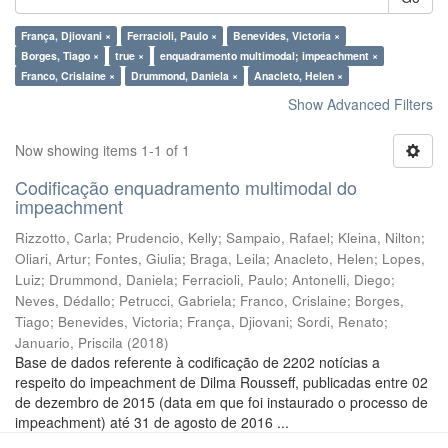
França, Djiovani ×
Ferracioli, Paulo ×
Benevides, Victoria ×
Borges, Tiago ×
true ×
enquadramento multimodal; impeachment ×
Franco, Crislaine ×
Drummond, Daniela ×
Anacleto, Helen ×
Show Advanced Filters
Now showing items 1-1 of 1
Codificação enquadramento multimodal do
impeachment
Rizzotto, Carla
;
Prudencio, Kelly
;
Sampaio, Rafael
;
Kleina, Nilton
;
Oliari, Artur
;
Fontes, Giulia
;
Braga, Leila
;
Anacleto, Helen
;
Lopes,
Luiz
;
Drummond, Daniela
;
Ferracioli, Paulo
;
Antonelli, Diego
;
Neves, Dédallo
;
Petrucci, Gabriela
;
Franco, Crislaine
;
Borges,
Tiago
;
Benevides, Victoria
;
França, Djiovani
;
Sordi, Renato
;
Januario, Priscila
(
2018
)
Base de dados referente à codificação de 2202 notícias a
respeito do impeachment de Dilma Rousseff, publicadas entre 02
de dezembro de 2015 (data em que foi instaurado o processo de
impeachment) até 31 de agosto de 2016 ...