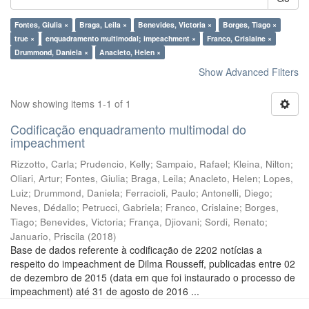
Fontes, Giulia ×
Braga, Leila ×
Benevides, Victoria ×
Borges, Tiago ×
true ×
enquadramento multimodal; impeachment ×
Franco, Crislaine ×
Drummond, Daniela ×
Anacleto, Helen ×
Show Advanced Filters
Now showing items 1-1 of 1
Codificação enquadramento multimodal do
impeachment
Rizzotto, Carla
;
Prudencio, Kelly
;
Sampaio, Rafael
;
Kleina, Nilton
;
Oliari, Artur
;
Fontes, Giulia
;
Braga, Leila
;
Anacleto, Helen
;
Lopes,
Luiz
;
Drummond, Daniela
;
Ferracioli, Paulo
;
Antonelli, Diego
;
Neves, Dédallo
;
Petrucci, Gabriela
;
Franco, Crislaine
;
Borges,
Tiago
;
Benevides, Victoria
;
França, Djiovani
;
Sordi, Renato
;
Januario, Priscila
(
2018
)
Base de dados referente à codificação de 2202 notícias a
respeito do impeachment de Dilma Rousseff, publicadas entre 02
de dezembro de 2015 (data em que foi instaurado o processo de
impeachment) até 31 de agosto de 2016 ...