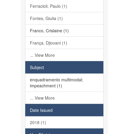
Ferracioli, Paulo (1)
Fontes, Giulia (1)
Franco, Crislaine (1)
França, Djiovani (1)
... View More
Subject
enquadramento multimodal;
impeachment (1)
... View More
Date Issued
2018 (1)