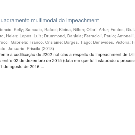
quadramento multimodal do impeachment
encio, Kelly
;
Sampaio, Rafael
;
Kleina, Nilton
;
Oliari, Artur
;
Fontes, Giul
to, Helen
;
Lopes, Luiz
;
Drummond, Daniela
;
Ferracioli, Paulo
;
Antonelli
rucci, Gabriela
;
Franco, Crislaine
;
Borges, Tiago
;
Benevides, Victoria
;
F
ato
;
Januario, Priscila
(
2018
)
ente à codificação de 2202 notícias a respeito do impeachment de Di
s entre 02 de dezembro de 2015 (data em que foi instaurado o proces
1 de agosto de 2016 ...