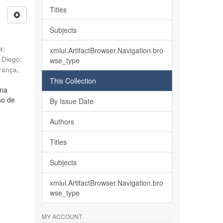
Titles
Subjects
ia
;
xmlui.ArtifactBrowser.Navigation.bro
, Diego
;
wse_type
rança,
This Collection
lma
so de
By Issue Date
Authors
Titles
Subjects
xmlui.ArtifactBrowser.Navigation.bro
wse_type
MY ACCOUNT