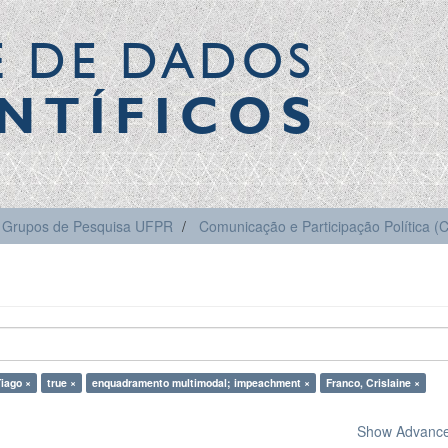
E DE DADOS
NTÍFICOS
Grupos de Pesquisa UFPR
Comunicação e Participação Política 
iago ×
true ×
enquadramento multimodal; impeachment ×
Franco, Crislaine ×
Show Advanced