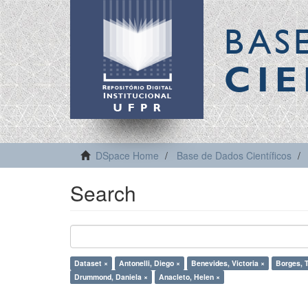
BAS
CIE
DSpace Home
Base de Dados Científicos
Search
Dataset ×
Antonelli, Diego ×
Benevides, Victoria ×
Borges, T
Drummond, Daniela ×
Anacleto, Helen ×