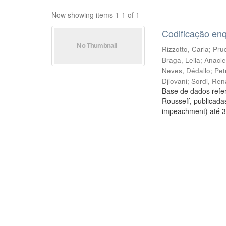
Now showing items 1-1 of 1
Codificação en
Rizzotto, Carla
;
Prud
Braga, Leila
;
Anacle
Neves, Dédallo
;
Pet
Djiovani
;
Sordi, Ren
Base de dados refer
Rousseff, publicada
impeachment) até 3