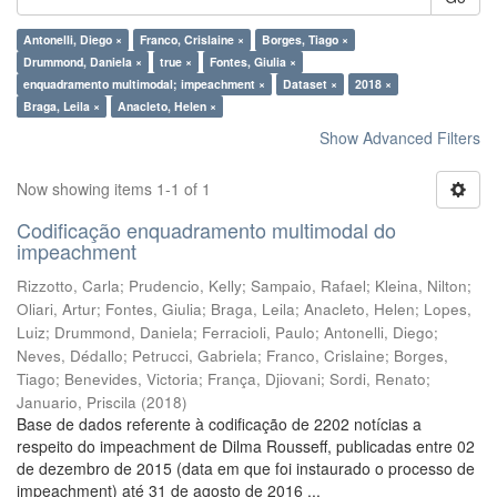
Antonelli, Diego ×
Franco, Crislaine ×
Borges, Tiago ×
Drummond, Daniela ×
true ×
Fontes, Giulia ×
enquadramento multimodal; impeachment ×
Dataset ×
2018 ×
Braga, Leila ×
Anacleto, Helen ×
Show Advanced Filters
Now showing items 1-1 of 1
Codificação enquadramento multimodal do
impeachment
Rizzotto, Carla
;
Prudencio, Kelly
;
Sampaio, Rafael
;
Kleina, Nilton
;
Oliari, Artur
;
Fontes, Giulia
;
Braga, Leila
;
Anacleto, Helen
;
Lopes,
Luiz
;
Drummond, Daniela
;
Ferracioli, Paulo
;
Antonelli, Diego
;
Neves, Dédallo
;
Petrucci, Gabriela
;
Franco, Crislaine
;
Borges,
Tiago
;
Benevides, Victoria
;
França, Djiovani
;
Sordi, Renato
;
Januario, Priscila
(
2018
)
Base de dados referente à codificação de 2202 notícias a
respeito do impeachment de Dilma Rousseff, publicadas entre 02
de dezembro de 2015 (data em que foi instaurado o processo de
impeachment) até 31 de agosto de 2016 ...