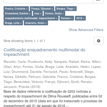
Franco, Crislaine ×
França, Djiovani ×
Borges, Tiago ×
Drummond, Daniela ×
true ×
Fontes, Giulia ×
enquadramento multimodal; impeachment ×
Dataset ×
2018 ×
Braga, Leila ×
Anacleto, Helen ×
Show Advanced Filters
Now showing items 1-1 of 1
Codificação enquadramento multimodal do
impeachment
Rizzotto, Carla
;
Prudencio, Kelly
;
Sampaio, Rafael
;
Kleina, Nilton
;
Oliari, Artur
;
Fontes, Giulia
;
Braga, Leila
;
Anacleto, Helen
;
Lopes,
Luiz
;
Drummond, Daniela
;
Ferracioli, Paulo
;
Antonelli, Diego
;
Neves, Dédallo
;
Petrucci, Gabriela
;
Franco, Crislaine
;
Borges,
Tiago
;
Benevides, Victoria
;
França, Djiovani
;
Sordi, Renato
;
Januario, Priscila
(
2018
)
Base de dados referente à codificação de 2202 notícias a
respeito do impeachment de Dilma Rousseff, publicadas entre 02
de dezembro de 2015 (data em que foi instaurado o processo de
impeachment) até 31 de agosto de 2016 ...