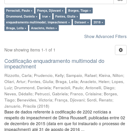
Ferracioli, Paulo ×
França, Djiovani ×
Borges, Tiago ×
Drummond, Daniela ×
true ×
Fontes, Giulia ×
enquadramento multimodal; impeachment ×
Dataset ×
2018 ×
Braga, Leila ×
Anacleto, Helen ×
Show Advanced Filters
Now showing items 1-1 of 1
Codificação enquadramento multimodal do
impeachment
Rizzotto, Carla
;
Prudencio, Kelly
;
Sampaio, Rafael
;
Kleina, Nilton
;
Oliari, Artur
;
Fontes, Giulia
;
Braga, Leila
;
Anacleto, Helen
;
Lopes,
Luiz
;
Drummond, Daniela
;
Ferracioli, Paulo
;
Antonelli, Diego
;
Neves, Dédallo
;
Petrucci, Gabriela
;
Franco, Crislaine
;
Borges,
Tiago
;
Benevides, Victoria
;
França, Djiovani
;
Sordi, Renato
;
Januario, Priscila
(
2018
)
Base de dados referente à codificação de 2202 notícias a
respeito do impeachment de Dilma Rousseff, publicadas entre 02
de dezembro de 2015 (data em que foi instaurado o processo de
impeachment) até 31 de agosto de 2016 ...