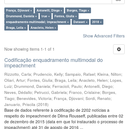
França, Djiovani ×
Antonelli, Diego ×
Borges, Tiago ×
Drummond, Daniela ×
true ×
Fontes, Giulia ×
enquadramento multimodal; impeachment ×
Dataset ×
2018 ×
Braga, Leila ×
Anacleto, Helen ×
Show Advanced Filters
Now showing items 1-1 of 1
Codificação enquadramento multimodal do
impeachment
Rizzotto, Carla
;
Prudencio, Kelly
;
Sampaio, Rafael
;
Kleina, Nilton
;
Oliari, Artur
;
Fontes, Giulia
;
Braga, Leila
;
Anacleto, Helen
;
Lopes,
Luiz
;
Drummond, Daniela
;
Ferracioli, Paulo
;
Antonelli, Diego
;
Neves, Dédallo
;
Petrucci, Gabriela
;
Franco, Crislaine
;
Borges,
Tiago
;
Benevides, Victoria
;
França, Djiovani
;
Sordi, Renato
;
Januario, Priscila
(
2018
)
Base de dados referente à codificação de 2202 notícias a
respeito do impeachment de Dilma Rousseff, publicadas entre 02
de dezembro de 2015 (data em que foi instaurado o processo de
impeachment) até 31 de agosto de 2016 ...