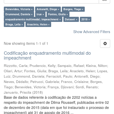
Benevides, Victoria ×
Antonelli, Diego ×
Borges, Tiago ×
Drummond, Daniela ×
true ×
Fontes, Giulia ×
enquadramento multimodal; impeachment ×
Dataset ×
2018 ×
Braga, Leila ×
Anacleto, Helen ×
Show Advanced Filters
Now showing items 1-1 of 1
Codificação enquadramento multimodal do
impeachment
Rizzotto, Carla
;
Prudencio, Kelly
;
Sampaio, Rafael
;
Kleina, Nilton
;
Oliari, Artur
;
Fontes, Giulia
;
Braga, Leila
;
Anacleto, Helen
;
Lopes,
Luiz
;
Drummond, Daniela
;
Ferracioli, Paulo
;
Antonelli, Diego
;
Neves, Dédallo
;
Petrucci, Gabriela
;
Franco, Crislaine
;
Borges,
Tiago
;
Benevides, Victoria
;
França, Djiovani
;
Sordi, Renato
;
Januario, Priscila
(
2018
)
Base de dados referente à codificação de 2202 notícias a
respeito do impeachment de Dilma Rousseff, publicadas entre 02
de dezembro de 2015 (data em que foi instaurado o processo de
impeachment) até 31 de agosto de 2016 ...