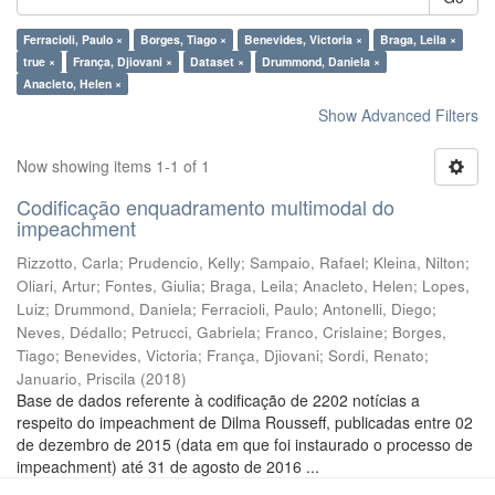
Ferracioli, Paulo ×
Borges, Tiago ×
Benevides, Victoria ×
Braga, Leila ×
true ×
França, Djiovani ×
Dataset ×
Drummond, Daniela ×
Anacleto, Helen ×
Show Advanced Filters
Now showing items 1-1 of 1
Codificação enquadramento multimodal do
impeachment
Rizzotto, Carla
;
Prudencio, Kelly
;
Sampaio, Rafael
;
Kleina, Nilton
;
Oliari, Artur
;
Fontes, Giulia
;
Braga, Leila
;
Anacleto, Helen
;
Lopes,
Luiz
;
Drummond, Daniela
;
Ferracioli, Paulo
;
Antonelli, Diego
;
Neves, Dédallo
;
Petrucci, Gabriela
;
Franco, Crislaine
;
Borges,
Tiago
;
Benevides, Victoria
;
França, Djiovani
;
Sordi, Renato
;
Januario, Priscila
(
2018
)
Base de dados referente à codificação de 2202 notícias a
respeito do impeachment de Dilma Rousseff, publicadas entre 02
de dezembro de 2015 (data em que foi instaurado o processo de
impeachment) até 31 de agosto de 2016 ...