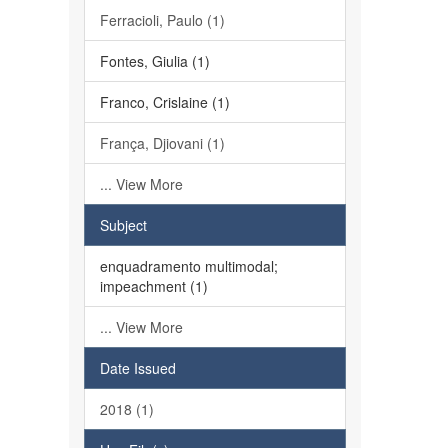
Ferracioli, Paulo (1)
Fontes, Giulia (1)
Franco, Crislaine (1)
França, Djiovani (1)
... View More
Subject
enquadramento multimodal;
impeachment (1)
... View More
Date Issued
2018 (1)