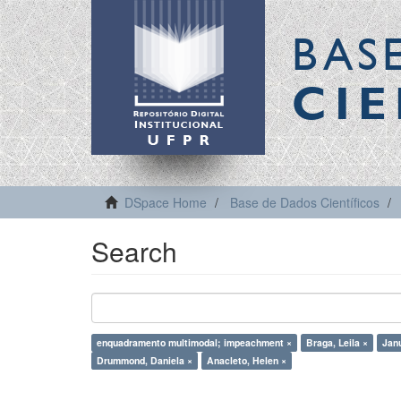
BAS
CIE
DSpace Home
Base de Dados Científicos
Search
enquadramento multimodal; impeachment ×
Braga, Leila ×
Janu
Drummond, Daniela ×
Anacleto, Helen ×