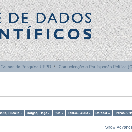
E DE DADOS
NTÍFICOS
Grupos de Pesquisa UFPR
Comunicação e Participação Política 
ario, Priscila ×
Borges, Tiago ×
true ×
Fontes, Giulia ×
Dataset ×
Franco, Cri
Show Advanced