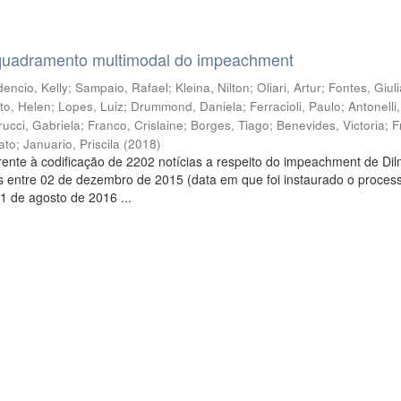
quadramento multimodal do impeachment
encio, Kelly
;
Sampaio, Rafael
;
Kleina, Nilton
;
Oliari, Artur
;
Fontes, Giul
to, Helen
;
Lopes, Luiz
;
Drummond, Daniela
;
Ferracioli, Paulo
;
Antonelli
rucci, Gabriela
;
Franco, Crislaine
;
Borges, Tiago
;
Benevides, Victoria
;
F
ato
;
Januario, Priscila
(
2018
)
ente à codificação de 2202 notícias a respeito do impeachment de Di
s entre 02 de dezembro de 2015 (data em que foi instaurado o proces
1 de agosto de 2016 ...