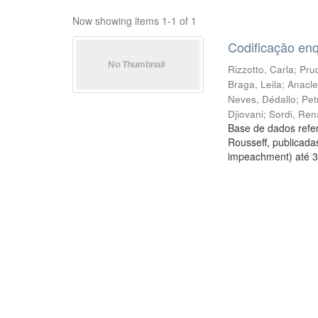
Now showing items 1-1 of 1
Codificação en
Rizzotto, Carla
;
Prud
Braga, Leila
;
Anacle
Neves, Dédallo
;
Pet
Djiovani
;
Sordi, Ren
Base de dados refer
Rousseff, publicada
impeachment) até 3