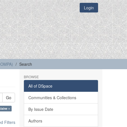
Login
(COMPA)
Search
BROWSE
All of DSpace
Go
Communities & Collections
slaine ×
By Issue Date
Authors
 Filters