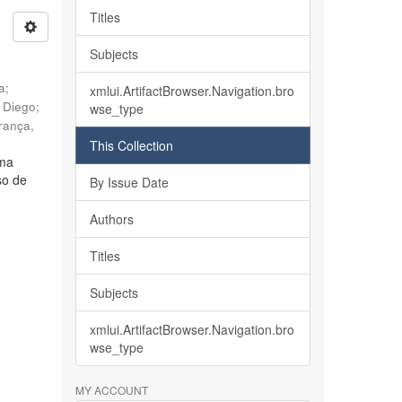
Titles
Subjects
ia
;
xmlui.ArtifactBrowser.Navigation.bro
, Diego
;
wse_type
rança,
This Collection
lma
so de
By Issue Date
Authors
Titles
Subjects
xmlui.ArtifactBrowser.Navigation.bro
wse_type
MY ACCOUNT