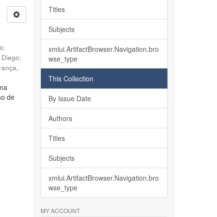
Titles
Subjects
ia
;
xmlui.ArtifactBrowser.Navigation.bro
, Diego
;
wse_type
rança,
This Collection
lma
so de
By Issue Date
Authors
Titles
Subjects
xmlui.ArtifactBrowser.Navigation.bro
wse_type
MY ACCOUNT