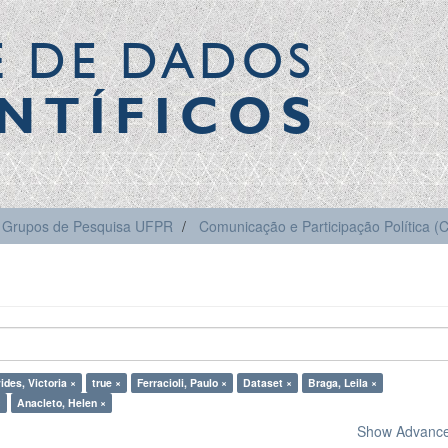
E DE DADOS
NTÍFICOS
Grupos de Pesquisa UFPR
Comunicação e Participação Política 
des, Victoria ×
true ×
Ferracioli, Paulo ×
Dataset ×
Braga, Leila ×
×
Anacleto, Helen ×
Show Advanced