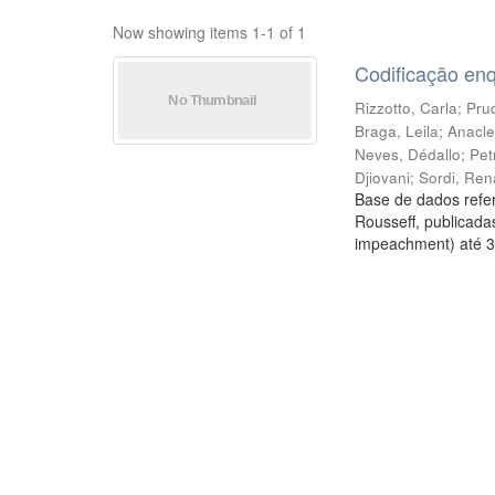
Now showing items 1-1 of 1
Codificação en
Rizzotto, Carla
;
Prud
Braga, Leila
;
Anacle
Neves, Dédallo
;
Pet
Djiovani
;
Sordi, Ren
Base de dados refer
Rousseff, publicada
impeachment) até 3