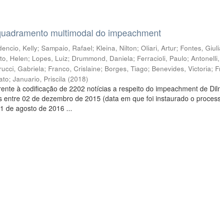
quadramento multimodal do impeachment
encio, Kelly
;
Sampaio, Rafael
;
Kleina, Nilton
;
Oliari, Artur
;
Fontes, Giul
to, Helen
;
Lopes, Luiz
;
Drummond, Daniela
;
Ferracioli, Paulo
;
Antonelli
rucci, Gabriela
;
Franco, Crislaine
;
Borges, Tiago
;
Benevides, Victoria
;
F
ato
;
Januario, Priscila
(
2018
)
ente à codificação de 2202 notícias a respeito do impeachment de Di
s entre 02 de dezembro de 2015 (data em que foi instaurado o proces
1 de agosto de 2016 ...