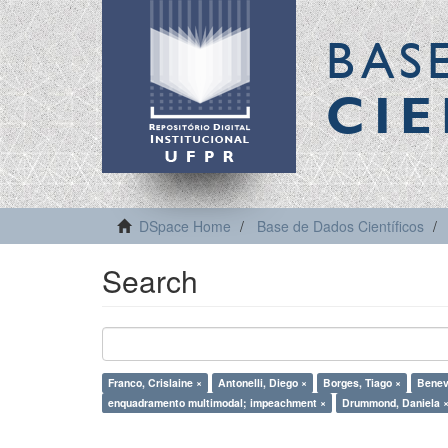
BAS
CIE
DSpace Home
Base de Dados Científicos
Search
Franco, Crislaine ×
Antonelli, Diego ×
Borges, Tiago ×
Benevi
enquadramento multimodal; impeachment ×
Drummond, Daniela 