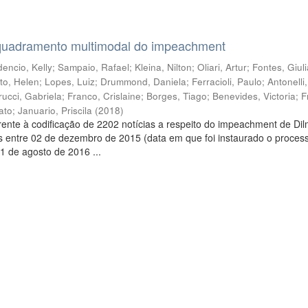
quadramento multimodal do impeachment
encio, Kelly
;
Sampaio, Rafael
;
Kleina, Nilton
;
Oliari, Artur
;
Fontes, Giul
to, Helen
;
Lopes, Luiz
;
Drummond, Daniela
;
Ferracioli, Paulo
;
Antonelli
rucci, Gabriela
;
Franco, Crislaine
;
Borges, Tiago
;
Benevides, Victoria
;
F
ato
;
Januario, Priscila
(
2018
)
ente à codificação de 2202 notícias a respeito do impeachment de Di
s entre 02 de dezembro de 2015 (data em que foi instaurado o proces
1 de agosto de 2016 ...