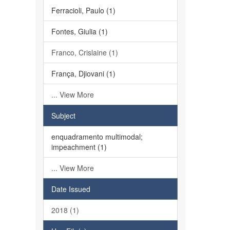
Ferracioli, Paulo (1)
Fontes, Giulia (1)
Franco, Crislaine (1)
França, Djiovani (1)
... View More
Subject
enquadramento multimodal;
impeachment (1)
... View More
Date Issued
2018 (1)