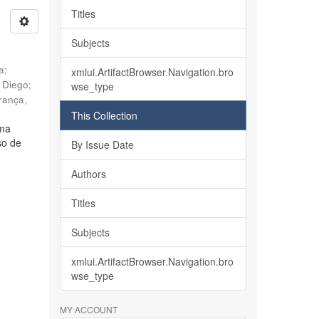
Titles
Subjects
ia
;
xmlui.ArtifactBrowser.Navigation.bro
, Diego
;
wse_type
rança,
This Collection
lma
so de
By Issue Date
Authors
Titles
Subjects
xmlui.ArtifactBrowser.Navigation.bro
wse_type
MY ACCOUNT