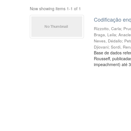
Now showing items 1-1 of 1
Codificação en
Rizzotto, Carla
;
Prud
Braga, Leila
;
Anacle
Neves, Dédallo
;
Pet
Djiovani
;
Sordi, Ren
Base de dados refer
Rousseff, publicada
impeachment) até 3