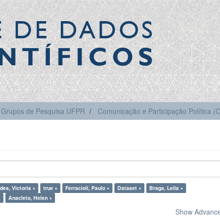
E DE DADOS
NTÍFICOS
Grupos de Pesquisa UFPR
Comunicação e Participação Política 
des, Victoria ×
true ×
Ferracioli, Paulo ×
Dataset ×
Braga, Leila ×
×
Anacleto, Helen ×
Show Advanced