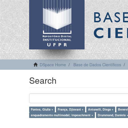
BAS
CIE
DSpace Home
Base de Dados Científicos
Search
Fontes, Giulia ×
França, Djiovani ×
Antonelli, Diego ×
Benevi
enquadramento multimodal; impeachment ×
Drummond, Daniela 