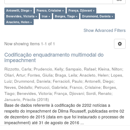
Antonelli, Diego ×
Franco, Crislaine ×
França, Djiovani ×
Benevides, Victoria ×
true ×
Borges, Tiago ×
Drummond, Daniela ×
Anacleto, Helen ×
Show Advanced Filters
Now showing items 1-1 of 1
Codificação enquadramento multimodal do
impeachment
Rizzotto, Carla
;
Prudencio, Kelly
;
Sampaio, Rafael
;
Kleina, Nilton
;
Oliari, Artur
;
Fontes, Giulia
;
Braga, Leila
;
Anacleto, Helen
;
Lopes,
Luiz
;
Drummond, Daniela
;
Ferracioli, Paulo
;
Antonelli, Diego
;
Neves, Dédallo
;
Petrucci, Gabriela
;
Franco, Crislaine
;
Borges,
Tiago
;
Benevides, Victoria
;
França, Djiovani
;
Sordi, Renato
;
Januario, Priscila
(
2018
)
Base de dados referente à codificação de 2202 notícias a
respeito do impeachment de Dilma Rousseff, publicadas entre 02
de dezembro de 2015 (data em que foi instaurado o processo de
impeachment) até 31 de agosto de 2016 ...